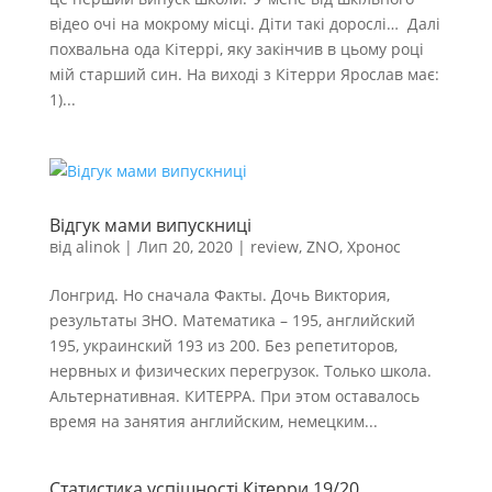
відео очі на мокрому місці. Діти такі дорослі… Далі
похвальна ода Кітеррі, яку закінчив в цьому році
мій старший син. На виході з Кітерри Ярослав має:
1)...
Відгук мами випускниці
від
alinok
|
Лип 20, 2020
|
review
,
ZNO
,
Хронос
Лонгрид. Но сначала Факты. Дочь Виктория,
результаты ЗНО. Математика – 195, английский
195, украинский 193 из 200. Без репетиторов,
нервных и физических перегрузок. Только школа.
Альтернативная. КИТЕРРА. При этом оставалось
время на занятия английским, немецким...
Статистика успішності Кітерри 19/20