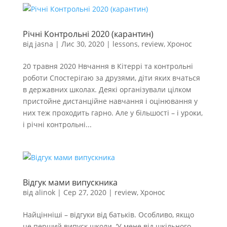
Річні Контрольні 2020 (карантин)
від
jasna
|
Лис 30, 2020
|
lessons
,
review
,
Хронос
20 травня 2020 Нвчання в Кітеррі та контрольні
роботи Спостерігаю за друзями, діти яких вчаться
в державних школах. Деякі організували цілком
пристойне дистанційне навчання і оцінювання у
них теж проходить гарно. Але у більшості – і уроки,
і річні контрольні...
Відгук мами випускника
від
alinok
|
Сер 27, 2020
|
review
,
Хронос
Найцінніші – відгуки від батьків. Особливо, якщо
це перший випуск школи. ‘У мене від шкільного