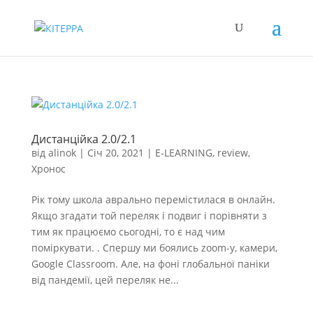
Дистанційка 2.0/2.1
від
alinok
|
Січ 20, 2021
|
E-LEARNING
,
review
,
Хронос
Рік тому школа аврально перемістилася в онлайн.
Якщо згадати той переляк і подвиг і порівняти з
тим як працюємо сьогодні, то є над чим
поміркувати. . Спершу ми боялись zoom-у, камери,
Google Classroom. Але, на фоні глобальної паніки
від пандемії, цей переляк не...