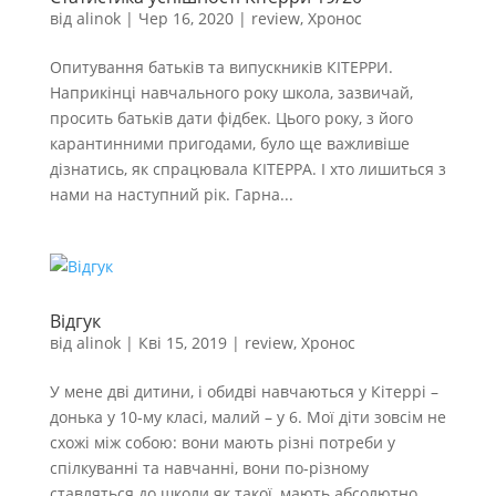
від
alinok
|
Чер 16, 2020
|
review
,
Хронос
Опитування батьків та випускників КІТЕРРИ.
Наприкінці навчального року школа, зазвичай,
просить батьків дати фідбек. Цього року, з його
карантинними пригодами, було ще важливіше
дізнатись, як спрацювала КІТЕРРА. І хто лишиться з
нами на наступний рік. Гарна...
Відгук
від
alinok
|
Кві 15, 2019
|
review
,
Хронос
У мене дві дитини, і обидві навчаються у Кітеррі –
донька у 10-му класі, малий – у 6. Мої діти зовсім не
схожі між собою: вони мають різні потреби у
спілкуванні та навчанні, вони по-різному
ставляться до школи як такої, мають абсолютно