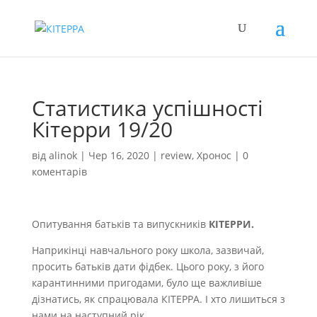
Статистика успішності
Кітерри 19/20
від
alinok
|
Чер 16, 2020
|
review
,
Хронос
|
0
коментарів
Опитування батьків та випускників
КІТЕРРИ.
Наприкінці навчального року школа, зазвичай,
просить батьків дати фідбек. Цього року, з його
карантинними пригодами, було ще важливіше
дізнатись, як спрацювала КІТЕРРА. І хто лишиться з
нами на наступний рік.