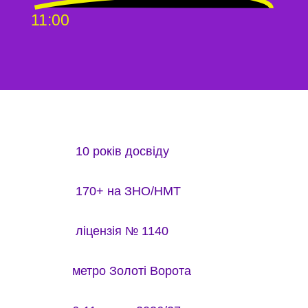
11:00
10 років досвіду
170+ на ЗНО/НМТ
ліцензія № 1140
метро Золоті Ворота