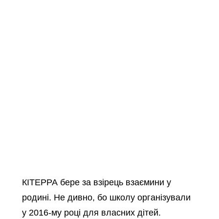
само вільно, як вдома, де дорослі не підвищують
голос, ніхто над тобою не сміється, не потрібно
виживати і можна бути собою. Наш досвід показує,
що лише доброзичливе і екологічне ставлення
створює надійний фундамент для навчання.
КІТЕРРА бере за взірець взаємини у
родині. Не дивно, бо школу організували
у 2016-му році для власних дітей.