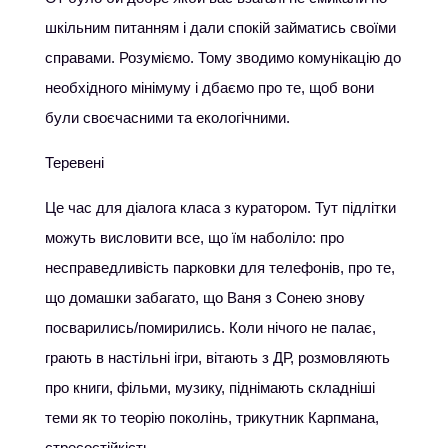
шкільним питанням і дали спокій займатись своїми
справами. Розуміємо. Тому зводимо комунікацію до
необхідного мінімуму і дбаємо про те, щоб вони
були своєчасними та екологічними.
Теревені
Це час для діалога класа з куратором. Тут підлітки
можуть висловити все, що їм наболіло: про
несправедливість парковки для телефонів, про те,
що домашки забагато, що Ваня з Сонею знову
посварились/помирились. Коли нічого не палає,
грають в настільні ігри, вітають з ДР, розмовляють
про книги, фільми, музику, піднімають складніші
теми як то теорію поколінь, трикутник Карпмана,
стресостійкість….