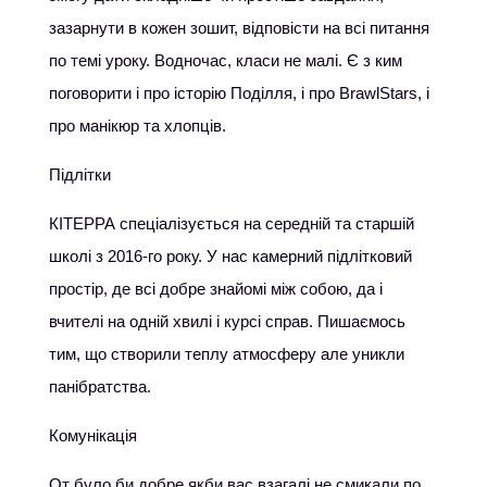
зазарнути в кожен зошит, відповісти на всі питання
по темі уроку. Водночас, класи не малі. Є з ким
поговорити і про історію Поділля, і про BrawlStars, і
про манікюр та хлопців.
Підлітки
КІТЕРРА спеціалізується на середній та старшій
школі з 2016-го року. У нас камерний підлітковий
простір, де всі добре знайомі між собою, да і
вчителі на одній хвилі і курсі справ. Пишаємось
тим, що створили теплу атмосферу але уникли
панібратства.
Комунікація
От було би добре якби вас взагалі не смикали по