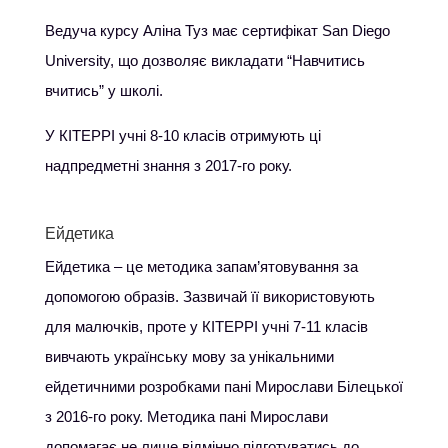
Ведуча курсу Аліна Туз має сертифікат San Diego
University, що дозволяє викладати “Навчитись
вчитись” у школі.
У КІТЕРРІ учні 8-10 класів отримують ці
надпредметні знання з 2017-го року.
Ейдетика
Ейдетика – це методика запам’ятовування за
допомогою образів. Зазвичай її використовують
для малючків, проте у КІТЕРРІ учні 7-11 класів
вивчають українську мову за унікальними
ейдетичними розробками пані Мирослави Білецької
з 2016-го року. Методика пані Мирослави
допомагає не лише відмінно підготуватись до