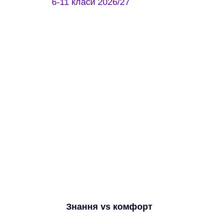
6-11 класи 2026/27
Про знання
Ми хочемо, щоб діти вийшли у світ
конкурентноспроможніми. Їм не обійтись без
математичної грамотності, без впевненої
англійської, ІТ компетенцій... А значить потрібна
системність, послідовність, дисципліна, -
оце все
нудне, що і ми в свій час ненавиділи в школі.
Знання vs комфорт