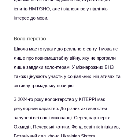
іспитів НМТ/ЗНО, але і відновлює у підлітків
інтерес до мови.
Волонтерство
Школа має готувати до реального світу. І мова не
лише про повномаштабну війну, яку не програли
лише завдяки волонтерам. У міжнарожних ВНЗ
також цінуюють участь у соціальних ініціативах та
активну громадську позицію.
З 2024-го року волонтерство у КІТЕРРІ має
регулярний характер. До різних активностей
залучені всі наші вихованці. Серед партнерів:
Охмадіт, Печерські котики, Фонд освітніх ініціатив,
Ботанічний сад, фонд Ukrainian Sisters.