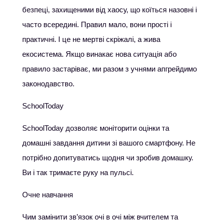
безпеці, захищеними від хаосу, що коїться назовні і
часто всередині. Правил мало, вони прості і
практичні. І це не мертві скріжалі, а жива
екосистема. Якщо винакає нова ситуація або
правило застаріває, ми разом з учнями апгрейдимо
законодавство.
SchoolToday
SchoolToday дозволяє моніторити оцінки та
домашні завдання дитини зі вашого смартфону. Не
потрібно допитуватись щодня чи зробив домашку.
Ви і так тримаєте руку на пульсі.
Очне навчання
Чим замінити зв’язок очі в очі між вчителем та