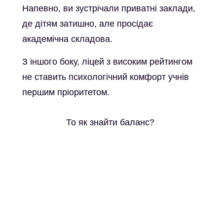
Напевно, ви зустрічали приватні заклади,
де дітям затишно, але просідає
академічна складова.
З іншого боку, ліцей з високим рейтингом
не ставить психологічний комфорт учнів
першим пріоритетом.
То як знайти баланс?
Про стосунки
Уявіть простір, де підлітки висловлюються так