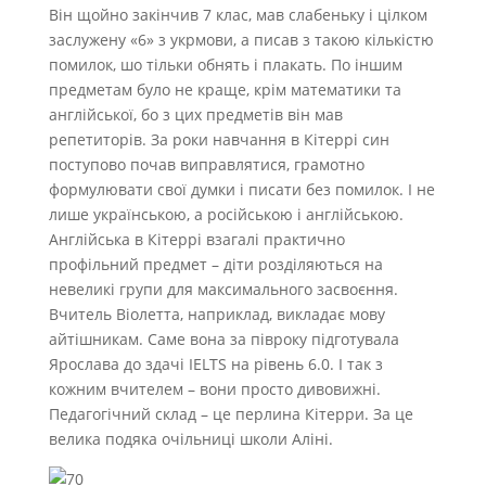
Він щойно закінчив 7 клас, мав слабеньку і цілком
заслужену «6» з укрмови, а писав з такою кількістю
помилок, шо тільки обнять і плакать. По іншим
предметам було не краще, крім математики та
англійської, бо з цих предметів він мав
репетиторів. За роки навчання в Кітеррі син
поступово почав виправлятися, грамотно
формулювати свої думки і писати без помилок. І не
лише українською, а російською і англійською.
Англійська в Кітеррі взагалі практично
профільний предмет – діти розділяються на
невеликі групи для максимального засвоєння.
Вчитель Віолетта, наприклад, викладає мову
айтішникам. Саме вона за півроку підготувала
Ярослава до здачі IELTS на рівень 6.0. І так з
кожним вчителем – вони просто дивовижні.
Педагогічний склад – це перлина Кітерри. За це
велика подяка очільниці школи Аліні.