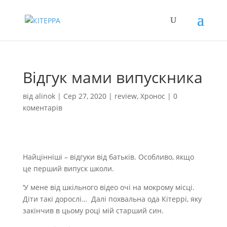
Відгук мами випускника
від
alinok
|
Сер 27, 2020
|
review
,
Хронос
|
0
коментарів
Найцінніші – відгуки від батьків. Особливо, якщо
це перший випуск школи.
‘У мене від шкільного відео очі на мокрому місці.
Діти такі дорослі… Далі похвальна ода Кітеррі, яку
закінчив в цьому році мій старший син.