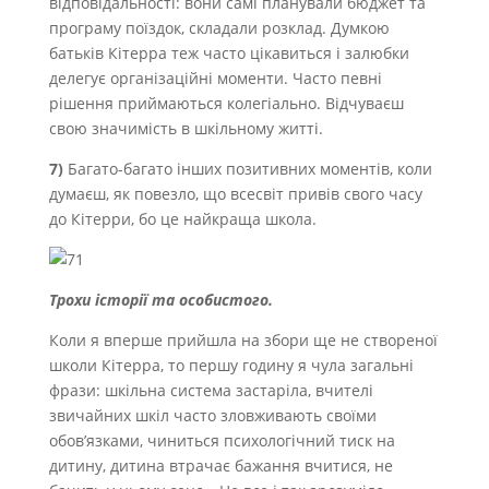
відповідальності: вони самі планували бюджет та
програму поїздок, складали розклад. Думкою
батьків Кітерра теж часто цікавиться і залюбки
делегує організаційні моменти. Часто певні
рішення приймаються колегіально. Відчуваєш
свою значимість в шкільному житті.
7)
Багато-багато інших позитивних моментів, коли
думаєш, як повезло, що всесвіт привів свого часу
до Кітерри, бо це найкраща школа.
Трохи історії та особистого.
Коли я вперше прийшла на збори ще не створеної
школи Кітерра, то першу годину я чула загальні
фрази: шкільна система застаріла, вчителі
звичайних шкіл часто зловживають своїми
обов’язками, чиниться психологічний тиск на
дитину, дитина втрачає бажання вчитися, не