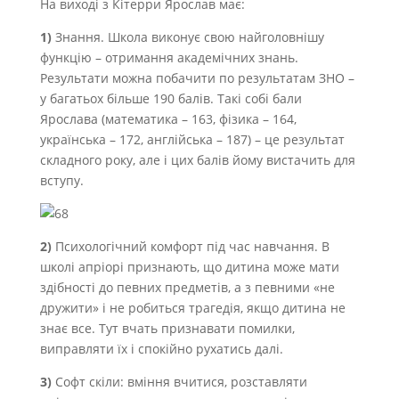
На виході з Кітерри Ярослав має:
1)
Знання. Школа виконує свою найголовнішу
функцію – отримання академічних знань.
Результати можна побачити по результатам ЗНО –
у багатьох більше 190 балів. Такі собі бали
Ярослава (математика – 163, фізика – 164,
українська – 172, англійська – 187) – це результат
складного року, але і цих балів йому вистачить для
вступу.
2)
Психологічний комфорт під час навчання. В
школі апріорі признають, що дитина може мати
здібності до певних предметів, а з певними «не
дружити» і не робиться трагедія, якщо дитина не
знає все. Тут вчать признавати помилки,
виправляти їх і спокійно рухатись далі.
3)
Софт скіли: вміння вчитися, розставляти