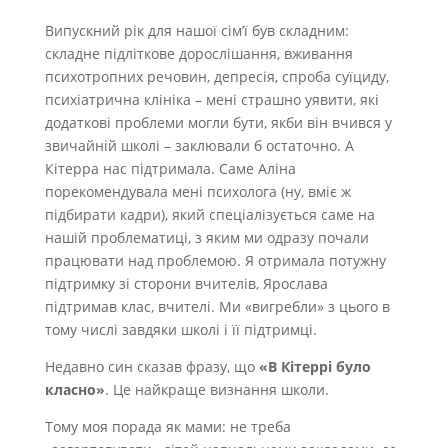
Випускний рік для нашої сім’ї був складним:
складне підліткове дорослішання, вживання
психотропних речовин, депресія, спроба суїциду,
психіатрична клініка – мені страшно уявити, які
додаткові проблеми могли бути, якби він вчився у
звичайній школі – заклювали б остаточно. А
Кітерра нас підтримала. Саме Аліна
порекомендувала мені психолога (ну, вміє ж
підбирати кадри), який спеціалізується саме на
нашій проблематиці, з яким ми одразу почали
працювати над проблемою. Я отримала потужну
підтримку зі сторони вчителів, Ярослава
підтримав клас, вчителі. Ми «вигребли» з цього в
тому числі завдяки школі і її підтримці.
Недавно син сказав фразу, що
«В Кітеррі було
класно»
. Це найкраще визнання школи.
Тому моя порада як мами: не треба