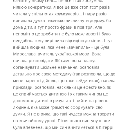
бачить у ньому сенс… Це все і так зрозуміло,
ніякою конкретики, я все це вже стопітсот разів
читала у спільнотах хоумсулерів… і пару разів
виникала думка тихенько вислизнути додому, бо
дома діти, а тут просто фрази в повітря. Але
непомітно це зробити не було можливості і було
невдобно, тому вирішила відсидіти до кінця. І тут
вийшла людина, яка мене «зачепила» – це була
Мирослава, вчитель української мови. Вона
почала розповідати ЯК саме вона планує
організувати шкільне навчання, розповіла
детально про свою методику (так розповіла, що до
мене нарешті дійшло, що таке «ейдетика»), навела
приклади, розповіла, наскільки це ефективно, як
це сприймається дитиною і як таким чином це
допомогає дитині в результаті вийти на рівень
людини, яка може грамотно сформувати свої
думки. Я не вірила, що такі чудеса можна творити
на звичайному уроці. Після цього виступу я вже
була впевнена, що мій син вчитиметься в Кітеррі.