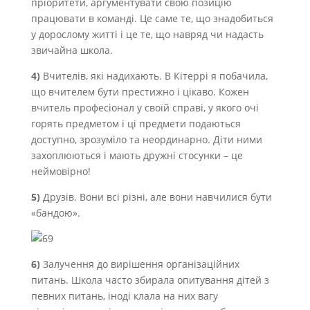
пріоритети, аргументувати свою позицію
працювати в команді. Це саме те, що знадобиться
у дорослому житті і це те, що навряд чи надасть
звичайна школа.
4)
Вчителів, які надихають. В Кітеррі я побачила,
що вчителем бути престижно і цікаво. Кожен
вчитель професіонал у своїй справі, у якого очі
горять предметом і ці предмети подаються
доступно, зрозуміло та неординарно. Діти ними
захоплюються і мають дружні стосунки – це
неймовірно!
5)
Друзів. Вони всі різні, але вони навчилися бути
«бандою».
6)
Залучення до вирішення організаційних
питань. Школа часто збирала опитування дітей з
певних питань, іноді клала на них вагу