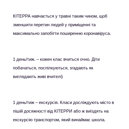
КІТЕРРА навчається у травні таким чином, щоб
зменшити перетин людей у приміщенні та
максимально запобігти поширенню коронавіруса.
1 день/тиж. – кожен клас вчиться очно. Діти
побачаться, поспілкуються, згадають як
виглядають живі вчителі)
1 день/тиж – екскурсія. Класи досліждують місто в
пішій досяжності від КІТЕРРИ або ж виїздять на
екскурсію транспортом, який винаймає школа.