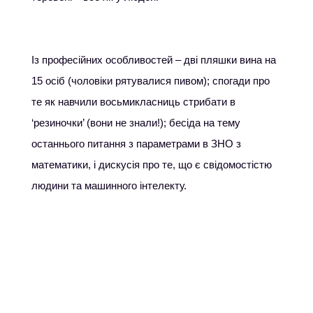
Із професійних особливостей – дві пляшки вина на
15 осіб (чоловіки рятувалися пивом); спогади про
те як навчили восьмикласниць стрибати в
‘резиночки’ (вони не знали!); бесіда на тему
останнього питання з параметрами в ЗНО з
математики, і дискусія про те, що є свідомостістю
людини та машинного інтелекту.