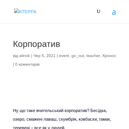
Корпоратив
від
alinok
|
Чер 5, 2021
|
event
,
go_out
,
teacher
,
Хронос
|
0 коментарів
Ну що таке вчительський корпоратив? Бесідка,
озеро, смажені лаваш, скумбрія, ковбаски, гамак,
теревені – все як у людей.