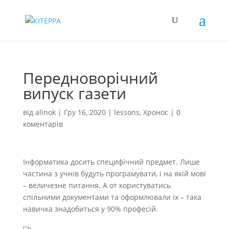
Передноворічний
випуск газети
від
alinok
|
Гру 16, 2020
|
lessons
,
Хронос
|
0
коментарів
Інформатика досить специфічний предмет. Лише
частина з учнів будуть програмувати, і на якій мові
– величезне питання. А от користуватись
спільними документами та оформлювали їх – така
навичка знадобиться у 90% професій.
.