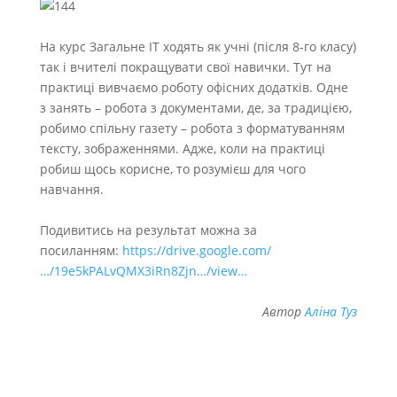
.
На курс Загальне ІТ ходять як учні (після 8-го класу)
так і вчителі покращувати свої навички. Тут на
практиці вивчаємо роботу офісних додатків. Одне
з занять – робота з документами, де, за традицією,
робимо спільну газету – робота з форматуванням
тексту, зображеннями. Адже, коли на практиці
робиш щось корисне, то розумієш для чого
навчання.
.
Подивитись на результат можна за
посиланням:
https://drive.google.com/
…/19e5kPALvQMX3iRn8Zjn…/view…
.
Автор
Аліна Туз