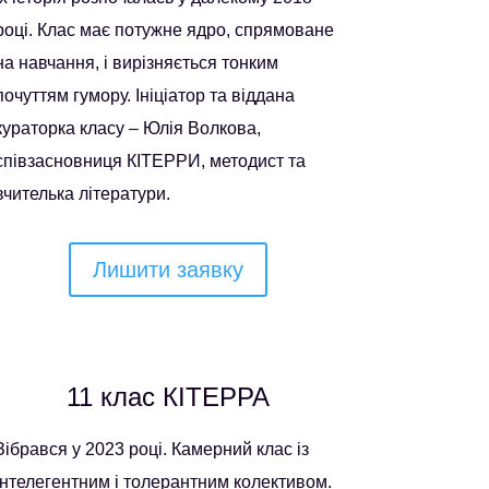
році. Клас має потужне ядро, спрямоване
на навчання, і вирізняється тонким
почуттям гумору. Ініціатор та віддана
кураторка класу – Юлія Волкова,
співзасновниця КІТЕРРИ, методист та
вчителька літератури.
Лишити заявку
11 клас КІТЕРРА
Зібрався у 2023 році. Камерний клас із
інтелегентним і толерантним колективом.