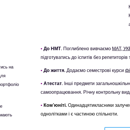
•
До НМТ
. Поглиблено вивчаємо
МАТ, УК
підготуватись до іспитів без репетиторів 
тись на
•
До життя.
Додаємо семестрові курси
фі
для
•
Атестат
. Інші предмети загальношкіль
 портфоліо
самоопрацювання. Річну контрольну ви
•
Ком’юніті.
Одинадцятикласники залучені 
не
однолітками і є частиною спільноти.
 мають