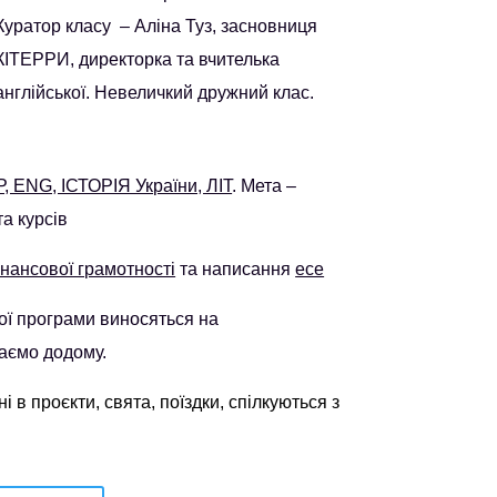
Куратор класу – Аліна Туз, засновниця
КІТЕРРИ, директорка та вчителька
англійської. Невеличкий дружний клас.
Р, ENG, ІСТОРІЯ України, ЛІТ
. Мета –
та курсів
нансової грамотності
та написання
есе
ної програми виносяться на
даємо додому.
в проєкти, свята, поїздки, спілкуються з