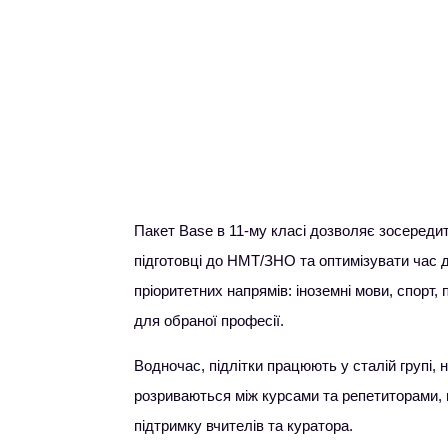
пакет Base
Пакет Base в 11-му класі дозволяє зосереди
підготовці до НМТ/ЗНО та оптимізувати час 
пріоритетних напрямів: іноземні мови, спорт,
для обраної професії.
Водночас, підлітки працюють у сталій групі, 
розриваються між курсами та репетиторами,
підтримку вчителів та куратора.