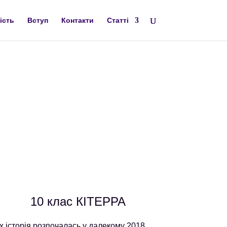
ість
Вступ
Контакти
Статті
10 клас КІТЕРРА
Їх історія розпочалась у далекому 2018