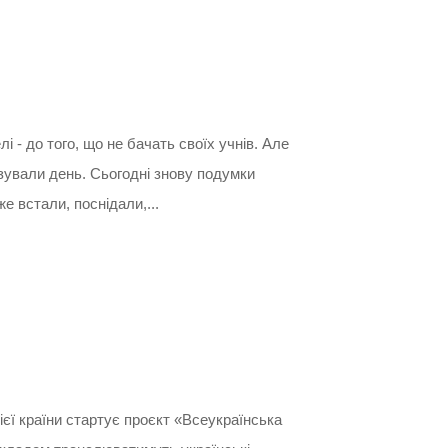
і - до того, що не бачать своїх учнів. Але
ізували день. Сьогодні знову подумки
же встали, поснідали,...
усієї країни стартує проєкт «Всеукраїнська