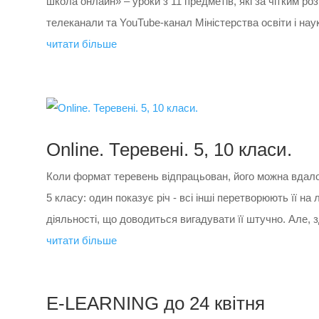
школа онлайн» – уроки з 11 предметів, які за чітким р
телеканали та YouTube-канал Міністерства освіти і науки
читати більше
Online. Теревені. 5, 10 класи.
Коли формат теревень відпрацьован, його можна вдало
5 класу: один показує річ - всі інші перетворюють її на
діяльності, що доводиться вигадувати її штучно. Але, зд
читати більше
E-LEARNING до 24 квітня