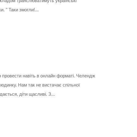
озкладом транслюватимуть українські
. " Таки змогли!...
 провести навіть в онлайн форматі. Челендж
 людинку. Нам так не вистачає спільної
ається, діти щасливі. З...