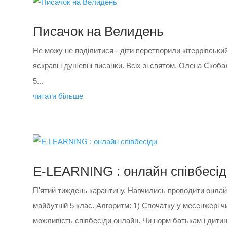
Писачок на Велидень
Не можу не поділитися - діти перетворили кітеррівський
яскраві і душевні писанки. Всіх зі святом. Олена Скоба
5...
читати більше
E-LEARNING : онлайн співбесі
П'ятий тиждень карантину. Навчились проводити онлайн
майбутній 5 клас. Алгоритм: 1) Спочатку у месенжері
можливість співбесіди онлайн. Чи норм батькам і дитині