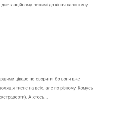
дистанційному режимі до кінця карантину.
аршими цікаво поговорити, бо вони вже
оляція тисне на всіх, але по різному. Комусь
кстраверти). А хтось...