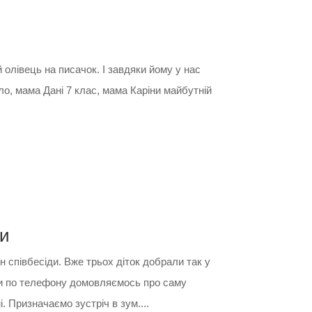
 олівець на писачок. І завдяки йому у нас
ло, мама Дані 7 клас, мама Каріни майбутній
ди
 співбесіди. Вже трьох діток добрали так у
 чи по телефону домовляємось про саму
. Призначаємо зустріч в зум....